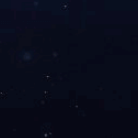
劳模精神、劳动精神、工匠精神，激励全体职工以先进
为榜样，在高质量发展征程中再立新功。
关键词：
荣获
江苏省
精神
集团
张震
同志
深耕
万载
时代
年度
上一个
:
无
下一个
:
星空app登录入口-星空（中国） 又添省部属企业工会
两项荣誉！
上一个
:
无
下一个
:
星空app登录入口-星空（中国） 又添省部属企业工会
两项荣誉！