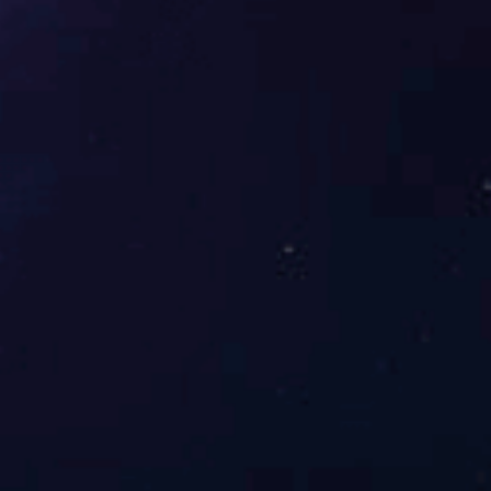
任担当。
近年来，他聚焦冶金渣资源化利用、烟气超低排放、
锂矿冶炼等关键领域，参与了万载时代锂电、九岭锂
业、越南和发榕橘等国内外重点工程项目的技术攻关与
实施。其中，万载时代4×1650吨/天锂云母焙烧项目实
现锂矿石转晶率和提取率双提升5%、天然气使用量减
少20%，创造了显著的经济与社会效益。同时累计发表
专业论文十余篇，并成长为正高级工程师、一级建造
师。
此次荣誉的获得，是对张震个人奋斗的高度肯定，也
是星空app登录入口-星空（中国） 坚持人才强企、深
耕技术创新的生动体现。
下一步，星空app登录入口-星空（中国） 将大力弘扬