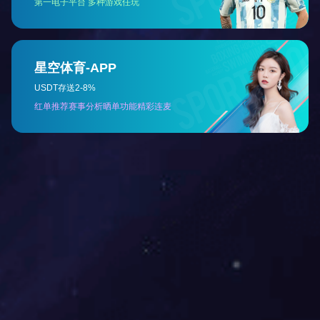
分类：
新闻中心
作者：
来源：
发布时间：
2026-03-16 09:03
访问量：
详情
近日，省部属企业工会2026年度工作会议隆重召开，
会上对 2025 年度江苏省五一劳动奖、江苏省工人先锋
号和江苏省五一巾帼标兵举行颁奖仪式。
星空app登录入口-星空（中国） 新能源工程部部长张
震同志荣获江苏省五一劳动奖章。
张震同志深耕工程技术领域十余年，始终坚守初心、
勇挑重担。在思想政治上，他立场坚定、严于律己；在
工作中，他以 “钉钉子” 精神扎根一线，用实干诠释责