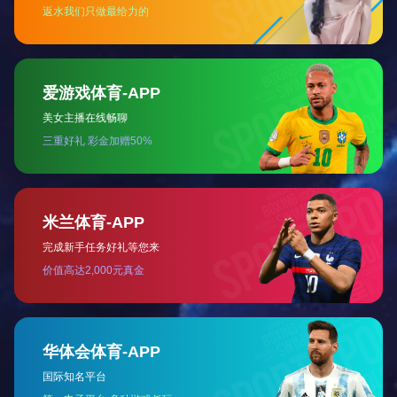
【概要描述】
近日，省部属企业工会2026年度工作会议隆重
召开，会上对 2025 年度江苏省五一劳动奖、江苏省工人先锋
号和江苏省五一巾帼标兵举行颁奖仪式。
星空app登录入口-星空（中国） 新能源工程部部长张震同志
荣获江苏省五一劳动奖章。
张震同志深耕工程技术领域十余年，始终坚守初心、勇挑重
担。在思想政治上，他立场坚定、严于律己；在工作中，他以
“钉钉子” 精神扎根一线，用实干诠释责任担当。
近年来，他聚焦冶金渣资源化利用、烟气超低排放、锂矿冶
炼等关键领域，参与了万载时代锂电、九岭锂业、越南和发榕
橘等国内外重点工程项目的技术攻关与实施。其中，万载时代
4×1650吨/天锂云母焙烧项目实现锂矿石转晶率和提取率双提
升5%、天然气使用量减少20%，创造了显著的经济与社会效
益。同时累计发表专业论文十余篇，并成长为正高级工程师、
一级建造师。
此次荣誉的获得，是对张震个人奋斗的高度肯定，也是星空
app登录入口-星空（中国） 坚持人才强企、深耕技术创新的生
动体现。
下一步，星空app登录入口-星空（中国） 将大力弘扬劳模精
神、劳动精神、工匠精神，激励全体职工以先进为榜样，在高
质量发展征程中再立新功。