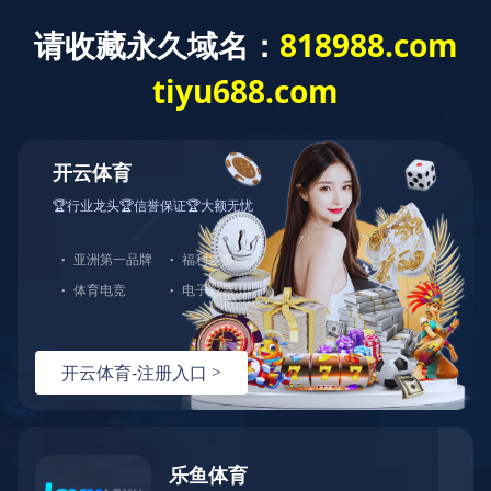
星空app登录入口-星空（中国）
走进大峘
企业简介
组织机构
发展历程
荣誉资质
愿景和使命
企业新闻
产品技术
高炉喷煤
星空app登录入口-星空（中国）
矿渣微粉
活性
石灰
环保工程
电池级碳酸锂制备工程
溧阳公司
公司概况
联系方式
企业文化
人力资源
人才招聘