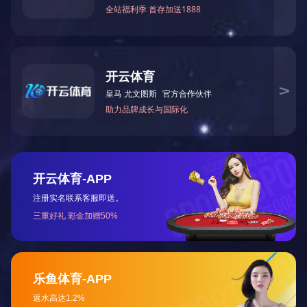
号和江苏省五一巾帼标兵举行颁奖仪式。 星空app登录入口-
星空（中国） 新能源工程部部长张震同志荣获江苏省五一劳
动奖章。 张震同志深耕工程技术领域十余年，始终坚守初
心、勇挑重担。在思想政治上，他立场坚定、严于律己；在工
作中，他以 “钉钉子” 精神扎根一线，用实干诠释责任担当。
近年来，他聚焦冶金渣资源化利用、烟气超低排放、锂矿冶
炼等关键领域，参与了万载时代锂电、九岭锂业、越南和发榕
橘等国内外重点工程项目的技术攻关与实施。其中，万载时代
4×1650吨/天锂云母焙烧项目实现锂矿石转晶率和提取率双提
升5%、天然气使用量减少20%，创造了显著的经济与社会效
益。同时累计发表专业论文十余篇，并成长为正高级工程师、
一级建造师。 此次荣誉的获得，是对张震个人奋斗的高度肯
定，也是星空app登录入口-星空（中国） 坚持人才强企、深耕
技术创新的生动体现。 下一步，星空app登录入口-星空（中
国） 将大力弘扬劳模精神、劳动精神、工匠精神，激励全体
职工以先进为榜样，在高质量发展征程中再立新功。
星空app登录入口-星空（中
国） 张震荣获省五一劳动奖章